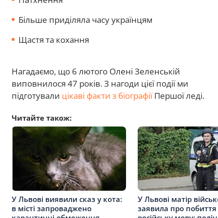
Більше приділяла часу українцям
Щастя та кохання
Нагадаємо, що 6 лютого Олені Зеленській
виповнилося 47 років. З нагоди цієї події ми
підготували
цікаві факти з біографії
Першої леді.
Читайте також:
У Львові виявили сказ у кота:
У Львові матір війсь
в місті запроваджено
заявила про побиття
карантинні обмеження
російську мову: поліц