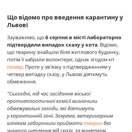
Що відомо про введення карантину у
Львові
Зауважимо, що
6 серпня в місті лабораторно
підтвердили випадок сказу у кота
. Відомо,
що тварину знайшли біля житлового будинку,
потім її забрали волонтери, однак згодом кіт
помер
. Проте у зв'язку з підтвердженням у
четвер випадку сказу, у Львові діятимуть
обмеження.
"Сьогодні, під час засідання міської
протиепізоотичної комісії визначили
обмежувальні заходи, які діятимуть
у карантинній зоні. Зокрема, ветеринарним
клінікам заборонили приймати
тварин
без
чинного щеплення від сказу, за винятком