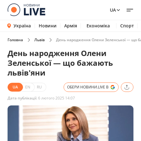
UA
Україна
Новини
Армія
Економіка
Спорт
Головна
Львів
День народження Олени Зеленської — що б
День народження Олени
Зеленської — що бажають
львів'яни
UA
EN
RU
ОБЕРИ НОВИНИ.LIVE В
Дата публікації:
6 лютого 2025 14:07