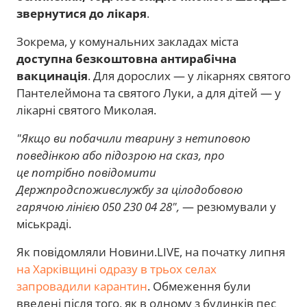
звернутися до лікаря
.
Зокрема, у комунальних закладах міста
доступна безкоштовна антирабічна
вакцинація
. Для дорослих — у лікарнях святого
Пантелеймона та святого Луки, а для дітей — у
лікарні святого Миколая.
"Якщо ви побачили тварину з нетиповою
поведінкою або підозрою на сказ, про
це потрібно повідомити
Держпродспоживслужбу за цілодобовою
гарячою лінією 050 230 04 28",
— резюмували у
міськраді.
Як повідомляли Новини.LIVE, на початку липня
на Харківщині одразу в трьох селах
запровадили карантин
. Обмеження були
введені після того, як в одному з будинків пес