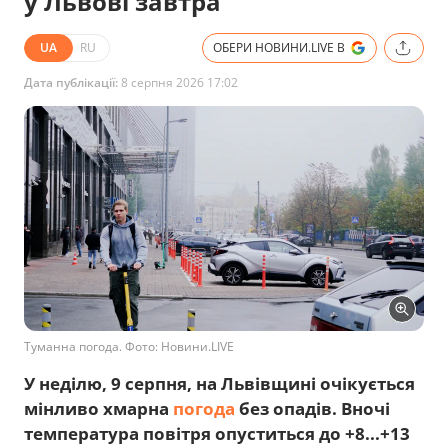
у Львові завтра
UA
RU
ОБЕРИ НОВИНИ.LIVE В
Дата публікації:
8 серпня 2026 17:02
Туманна погода. Фото: Новини.LIVE
У неділю, 9 серпня, на Львівщині очікується
мінливо хмарна
погода
без опадів. Вночі
температура повітря опуститься до +8...+13