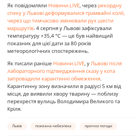
Як повідомляли
Новини.LIVE
, через
рекордну
спеку у Львові деформувалися трамвайні колії,
через що тимчасово змінювали рух шести
маршрутів
. 4 серпня у Львові зафіксували
температуру +35,4 °C — це був найвищий
показник для цієї дати за 80 років
метеорологічних спостережень.
Як писали раніше
Новини.LIVE
, у
Львові після
лабораторного підтвердження сказу у кота
запровадили карантинні обмеження
.
Карантинну зону визначили в радіусі 5 км від
місця, де виявили хвору тварину — поблизу
перехрестя вулиць Володимира Великого та
Кріля.
Львів
пожежна небезпека
прогноз погоди