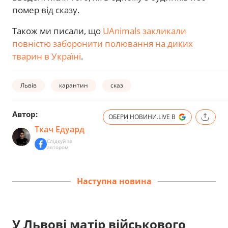
помер від сказу.
Також ми писали, що
UAnimals закликали
повністю заборонити полювання на диких
тварин в Україні
.
Львів
карантин
сказ
Автор:
ОБЕРИ НОВИНИ.LIVE В
Ткач Едуард
Слідкуй за
автором
Наступна новина
У Львові матір військового