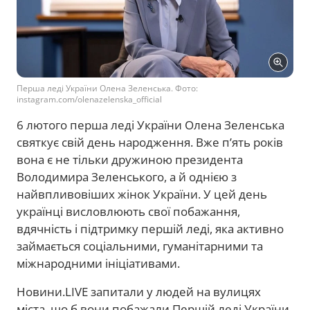
Перша леді України Олена Зеленська. Фото:
instagram.com/olenazelenska_official
6 лютого перша леді України Олена Зеленська
святкує свій день народження. Вже п’ять років
вона є не тільки дружиною президента
Володимира Зеленського, а й однією з
найвпливовіших жінок України. У цей день
українці висловлюють свої побажання,
вдячність і підтримку першій леді, яка активно
займається соціальними, гуманітарними та
міжнародними ініціативами.
Новини.LIVE запитали у людей на вулицях
міста, що б вони побажали Першій леді України.