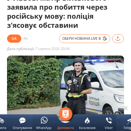
заявила про побиття через
російську мову: поліція
з'ясовує обставини
UA
RU
ОБЕРИ НОВИНИ.LIVE В
Дата публікації:
7 серпня 2026 20:04
Патрульний поліцейський. Фото ілюстративне: Нацполіція
люта
Опитування
WhatsApp
Ексклюзив
Viber
Tele
Допомога