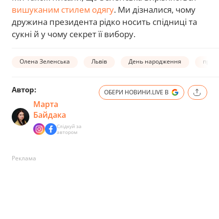
вишуканим стилем одягу
. Ми дізналися, чому
дружина президента рідко носить спідниці та
сукні й у чому секрет її вибору.
Олена Зеленська
Львів
День народження
прив
Автор:
ОБЕРИ НОВИНИ.LIVE В
Марта
Байдака
Слідкуй за
автором
Реклама