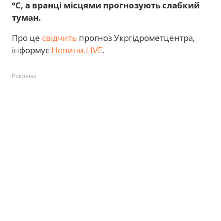
°C, а вранці місцями прогнозують слабкий
туман.
Про це
свідчить
прогноз Укргідрометцентра,
інформує
Новини.LIVE
.
Реклама