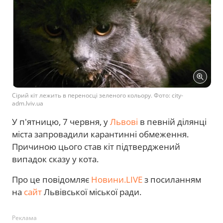
Сірий кіт лежить в переносці зеленого кольору. Фото: city-
adm.lviv.ua
У п'ятницю, 7 червня, у
Львові
в певній ділянці
міста запровадили карантинні обмеження.
Причиною цього став кіт підтверджений
випадок сказу у кота.
Про це повідомляє
Новини.LIVE
з посиланням
на
сайт
Львівської міської ради.
Реклама