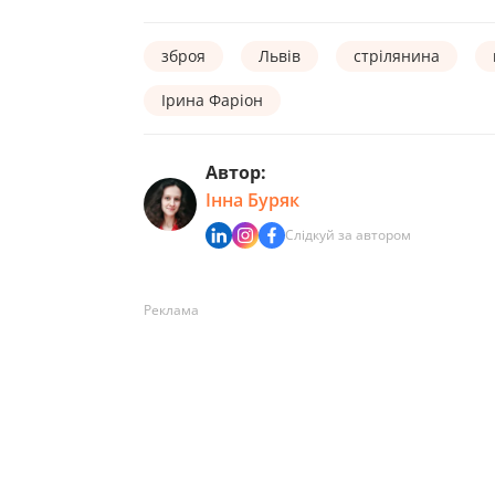
зброя
Львів
стрілянина
Ірина Фаріон
Автор:
Інна Буряк
Слідкуй за автором
Реклама