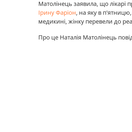
Матолінець заявила, що лікарі
Ірину Фаріон
, на яку в п'ятницю
медикині, жінку перевели до реан
Про це Наталія Матолінець пові