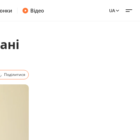
онки
Відео
UA
ані
Поділитися