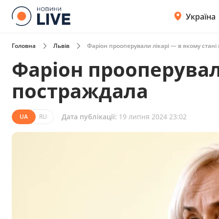
Україна
Головна
Львів
Фаріон прооперували лікарі — в якому стані
Фаріон прооперували
постраждала
Дата публікації:
19 липня 2024 23:02
UA
RU