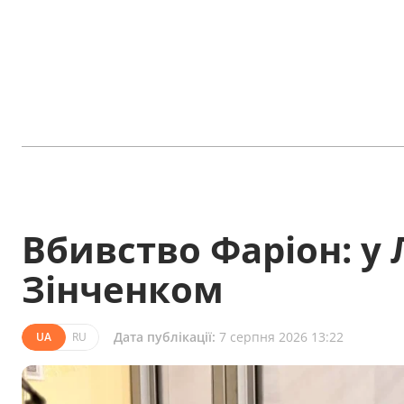
Вбивство Фаріон: у 
Зінченком
Дата публікації:
7 серпня 2026 13:22
UA
RU