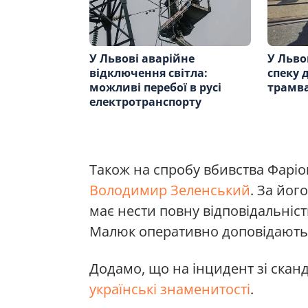
У Львові аварійне
У Льво
відключення світла:
спеку 
можливі перебої в русі
трамва
електротранспорту
Також на спробу вбивства Фаріо
Володимир Зеленський
. За йог
має нести повну відповідальніст
Малюк оперативно доповідають 
Додамо, що на інцидент зі ск
українські знаменитості
.