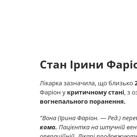
Стан Ірини Фаріо
Лікарка зазначила, що близько
Фаріон у
критичному стані
, з 
вогнепального поранення.
"Вона (Ірина Фаріон. — Ред.) пер
кома.
Пацієнтка на штучній вент
операційній. Лікарі продовжуют