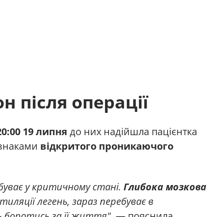
н після операції
20:00 19 липня
до них надійшла пацієнтка
ознаками
відкритого проникаючого
ебуває у критичному стані.
Глибока мозкова
иляції легень, зараз перебуває в
ь боротись за її життя"
, — пояснила