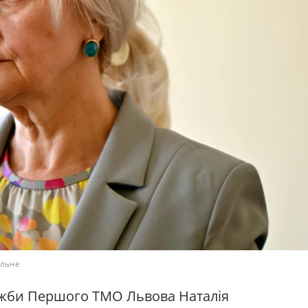
ільне
лужби Першого ТМО Львова Наталія