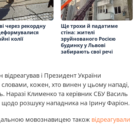
ві через рекордну
Ще трохи й падатиме
деформувалися
стіна: жителі
йні колії
зруйнованого Росією
будинку у Львові
забирають свої речі
н відреагував і Президент України
о словами, кожен, хто винен у цьому нападі,
ь. Наразі Клименко та керівник СБУ Василь
щодо розшуку нападника на Ірину Фаріон.
андальною мовознавицею також
відреагували