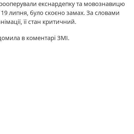
 прооперували екснардепку та мовознавицю
, 19 липня, було скоєно замах. За словами
імації, її стан критичний.
домила в коментарі ЗМІ.