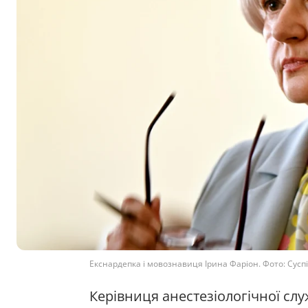
Екснардепка і мовознавиця Ірина Фаріон. Фото: Сусп
Керівниця анестезіологічної с