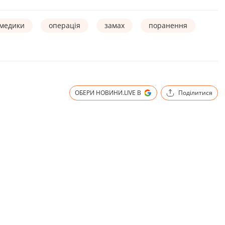
медики
операція
замах
поранення
ОБЕРИ НОВИНИ.LIVE В
Поділитися