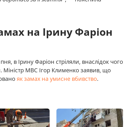
амах на Ірину Фаріон
пня, в Ірину Фаріон стріляли, внаслідок чого
 Міністр МВС Ігор Клименко заявив, що
ковано
як замах на умисне вбивство
.