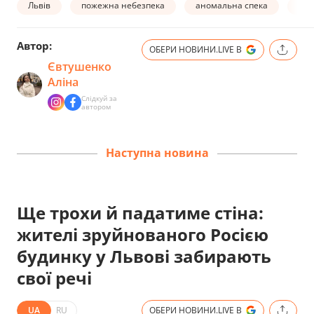
Львів
пожежна небезпека
аномальна спека
спе
Автор:
ОБЕРИ НОВИНИ.LIVE В
Євтушенко
Аліна
Слідкуй за
автором
Наступна новина
Ще трохи й падатиме стіна:
жителі зруйнованого Росією
будинку у Львові забирають
свої речі
UA
RU
ОБЕРИ НОВИНИ.LIVE В