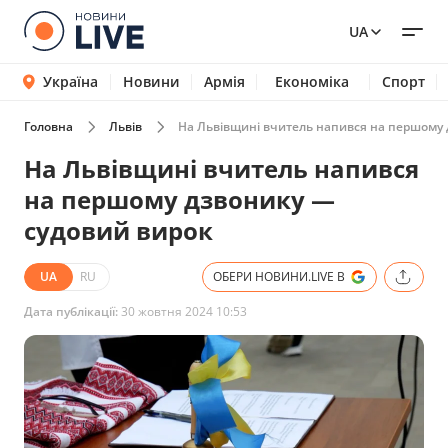
UA
Україна
Новини
Армія
Економіка
Спорт
Головна
Львів
На Львівщині вчитель напився на першому 
На Львівщині вчитель напився
на першому дзвонику —
судовий вирок
UA
RU
ОБЕРИ НОВИНИ.LIVE В
Дата публікації:
30 жовтня 2024 10:53