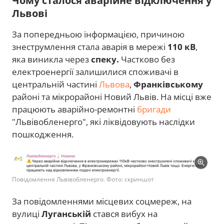
Чому сталося аварійне відключення у
Львові
За попередньою інформацією, причиною
знеструмлення стала аварія в мережі
110 кВ
,
яка виникла через
спеку.
Частково без
електроенергії залишилися споживачі в
центральній частині
Львова
,
Франківському
районі та мікрорайоні Новий Львів. На місці вже
працюють аварійно-ремонтні
бригади
"Львівобленерго", які ліквідовують наслідки
пошкодження.
Повідомлення Львівобленерго. Фото: скриншот
За повідомленнями місцевих соцмереж, на
вулиці
Луганській
стався вибух на