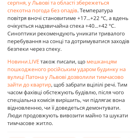
серпня, у Львові та області збережеться
спекотна погода без опадів
. Температура
повітря вночі становитиме +17...+22 °C, а вдень
очікується надзвичайна спека +40...+42 °C.
Синоптики рекомендують уникати тривалого
перебування на сонці та дотримуватися заходів
безпеки через спеку.
Новини.LIVE
також писали, що
мешканцям
пошкодженого російським ударом будинку на
вулиці Патона у Львові дозволили тимчасово
зайти до квартир
, щоб забрати вцілілі речі. Тим
часом фахівці обстежують будівлю, після чого
спеціальна комісія вирішить, чи підлягає вона
відновленню, чи її доведеться демонтувати.
Люди продовжують вивозити майно та шукати
тимчасове житло.