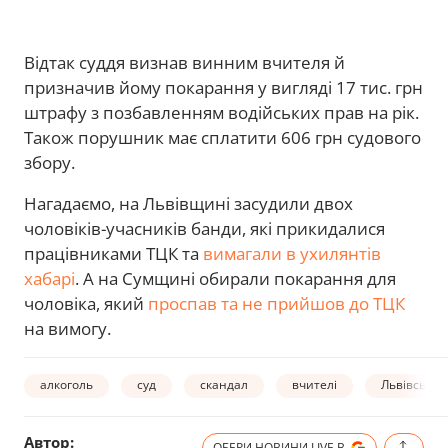
Відтак суддя визнав винним вчителя й
призначив йому покарання у вигляді 17 тис. грн
штрафу з позбавленням водійських прав на рік.
Також порушник має сплатити 606 грн судового
збору.
Нагадаємо, на Львівщині засудили двох
чоловіків-учасників банди, які прикидалися
працівниками ТЦК та
вимагали в ухилянтів
хабарі
. А на Сумщині обирали покарання для
чоловіка, який
проспав та не прийшов до ТЦК
на вимогу.
алкоголь
суд
скандал
вчителі
Львівська 
Автор:
ОБЕРИ НОВИНИ.LIVE В