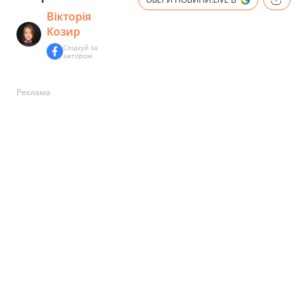
Вікторія
Козир
Слідкуй за
автором
Реклама