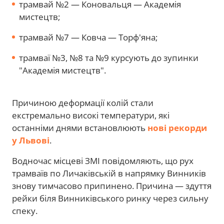
трамвай №2 — Коновальця — Академія
мистецтв;
трамвай №7 — Ковча — Торф'яна;
трамваї №3, №8 та №9 курсують до зупинки
"Академія мистецтв".
Причиною деформації колій стали
екстремально високі температури, які
останніми днями встановлюють
нові рекорди
у Львові
.
Водночас місцеві ЗМІ повідомляють, що рух
трамваїв по Личаківській в напрямку Винників
знову тимчасово припинено. Причина — здуття
рейки біля Винниківського ринку через сильну
спеку.