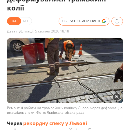
колії
UA
RU
ОБЕРИ НОВИНИ.LIVE В
Дата публікації:
5 серпня 2026 18:18
Ремонтні роботи на трамвайних коліях у Львові через деформацію
внаслідок спеки. Фото: Львівська міська рада
Через
рекордну спеку у Львові