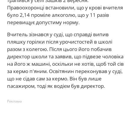
трапився у селі Зашків 2 вересня.
Правоохоронці встановили, що у крові вчителя
було 2,14 проміле алкоголю, що у 11 разів
перевищує допустиму норму.
Вчитель зізнався у суді, що справді випив
пляшку горілки після урочистостей в школі
разом з колегою. Після цього його побачив
директор школи та заявив, що підвезе чоловіка
на його ж машині, оскільки не хотів, щоб той сів
за кермо п'яним. Освітянин переконував у суді,
що не сідав сам за кермо. Він був лише
пасажиром, тоді як водієм був директор.
Реклама