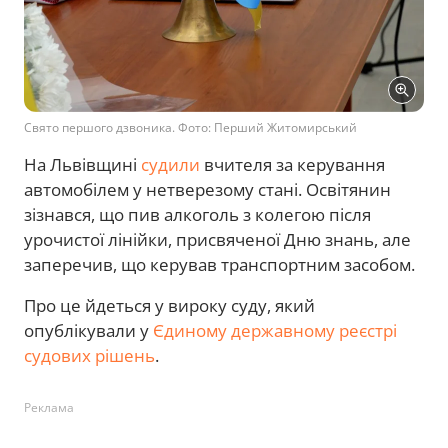
Свято першого дзвоника. Фото: Перший Житомирський
На Львівщині
судили
вчителя за керування
автомобілем у нетверезому стані. Освітянин
зізнався, що пив алкоголь з колегою після
урочистої лінійки, присвяченої Дню знань, але
заперечив, що керував транспортним засобом.
Про це йдеться у вироку суду, який
опублікували у
Єдиному державному реєстрі
судових рішень
.
Реклама