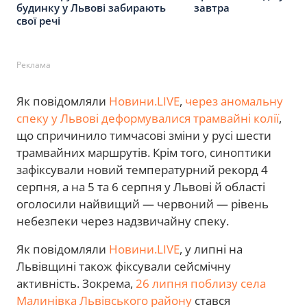
будинку у Львові забирають
завтра
свої речі
Реклама
Як повідомляли
Новини.LIVE
,
через аномальну
спеку у Львові деформувалися трамвайні колії
,
що спричинило тимчасові зміни у русі шести
трамвайних маршрутів. Крім того, синоптики
зафіксували новий температурний рекорд 4
серпня, а на 5 та 6 серпня у Львові й області
оголосили найвищий — червоний — рівень
небезпеки через надзвичайну спеку.
Як повідомляли
Новини.LIVE
, у липні на
Львівщині також фіксували сейсмічну
активність. Зокрема,
26 липня поблизу села
Малинівка Львівського району
стався