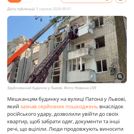
Дата публікації:
5 серпня 2026 00:01
Зруйнований будинок у Львові. Фото: Новини.LIVE
Мешканцям будинку на вулиці Патона у Львові,
який
зазнав серйозних пошкоджень
внаслідок
російського удару, дозволили увійти до своїх
квартир, щоб забрати одяг, документи та інші
речі, що вціліли. Люди продовжують виносити