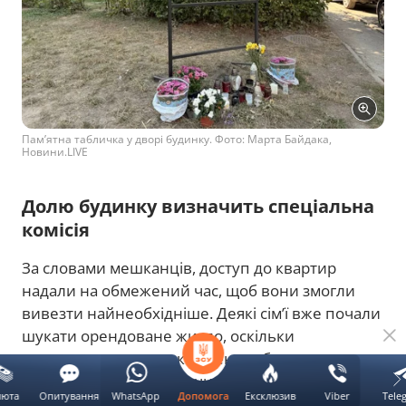
Пам’ятна табличка у дворі будинку. Фото: Марта Байдака,
Новини.LIVE
Долю будинку визначить спеціальна
комісія
За словами мешканців, доступ до квартир
надали на обмежений час, щоб вони змогли
вивезти найнеобхідніше. Деякі сім’ї вже почали
шукати орендоване житло, оскільки
повернутися до пошкодженого будинку поки
що неможливо. Остаточне рішення щодо
люта
Опитування
WhatsApp
Ексклюзив
Viber
Tele
Допомога
подальшої долі будівлі очікується після