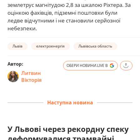
землетрус магнітудою 2,8 за шкалою Ріхтера. За
оцінкою фахівців, підземні поштовхи були
ледве відчутними і не становили серйозної
небезпеки.
Львів
електроенергія
Львівська область
Автор:
ОБЕРИ НОВИНИ.LIVE В
Литвин
Вікторія
Наступна новина
У Львові через рекордну спеку
деформувалися трамвайні