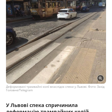
Деформовані трамвайні колії внаслідок спеки у Львові. Фото: Захід
Головне/Telegram
У Львові спека спричинила
деформацію трамвайних колій