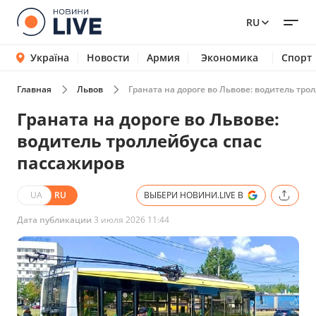
RU
Україна
Новости
Армия
Экономика
Спорт
Главная
Львов
Граната на дороге во Львове: водитель тро
Граната на дороге во Львове:
водитель троллейбуса спас
пассажиров
UA
RU
ВЫБЕРИ НОВИНИ.LIVE В
Дата публикации
3 июля 2026 11:44