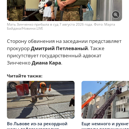
Мать Зинченко прибыла в суд 7 августа 2026 года. Фото: Марта
Байдака/Новини.LIVE
Сторону обвинения на заседании представляет
прокурор
Дмитрий Петлеваный
. Также
присутствует государственный адвокат
Зинченко
Диана Кара
.
Читайте также:
Во Львове из-за рекордной
Еще немного и рухнет