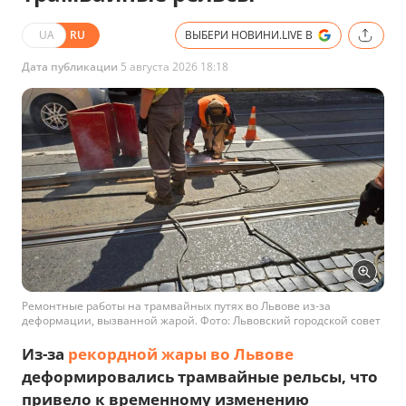
UA
RU
ВЫБЕРИ НОВИНИ.LIVE В
Дата публикации
5 августа 2026 18:18
Ремонтные работы на трамвайных путях во Львове из-за
деформации, вызванной жарой. Фото: Львовский городской совет
Из-за
рекордной жары во Львове
деформировались трамвайные рельсы, что
привело к временному изменению