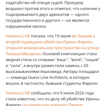
ходатайство об отводе судей. Прокурор
возразил против этого и отметил, что наличие у
подозреваемого двух адвокатов — одного
государственного и другого — не является
нарушением закона.
Новини.LIVE
писали, что 19 июля
во Львове к
второй годовщине убийства Ирины Фарион
открыли мемориальное пространство на улице
Томаша Масарика
. Основой композиции стала
медная стела со словами "язык", "воля", "нация"
и "сила", а внутри разместили камень с 20
высказываниями языковеда. Авторы площадки
— команда Guess Line Architects, в которую
вошли, в частности, бывшие студенты Фарион.
Новини.LIVE
сообщали, что 9 июля 2026 года
стало известно, что по делу об убийстве Ирины
Фарион
суд разрешил адвокату Ларисе