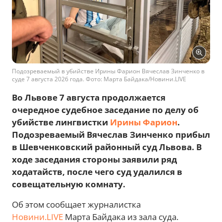
Подозреваемый в убийстве Ирины Фарион Вячеслав Зинченко в
суде 7 августа 2026 года. Фото: Марта Байдака/Новини.LIVE
Во Львове 7 августа продолжается
очередное судебное заседание по делу об
убийстве лингвистки
Ирины Фарион
.
Подозреваемый Вячеслав Зинченко прибыл
в Шевченковский районный суд Львова. В
ходе заседания стороны заявили ряд
ходатайств, после чего суд удалился в
совещательную комнату.
Об этом сообщает журналистка
Новини.LIVE
Марта Байдака из зала суда.