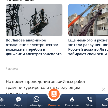
Во Львове аварийное
Еще немного и рухнет
отключение электричества:
жители разрушенног
возможны перебои в
Россией дома во Льв
движении электротранспорта
забирают свои вещи
Реклама
На время проведения аварийных работ
трамваи курсировали по следующим
маршрутам:
трамвай №1 курсирует по маршруту: площадь
люта
Опрос
WhatsApp
Ексклюзив
Viber
Tele
Помощь