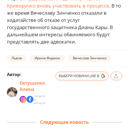
Криворучко вновь участвовать в процессе
. В то
же время Вячеславу Зинченко отказали в
ходатайстве об отказе от услуг
государственного защитника Дианы Кары. В
дальнейшем интересы обвиняемого будут
представлять две адвокатки.
Львов
Ирина Фарион
Вячеслав Зинченко
Автор:
ВЫБЕРИ НОВИНИ.LIVE В
Евтушенко
Алина
Следите
за
автором
Следующая новость