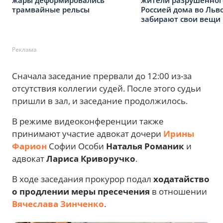
жары деформировались
жители разрушенног
трамвайные рельсы
Россией дома во Льв
забирают свои вещи
Реклама
Сначала заседание прервали до 12:00 из-за
отсутствия коллегии судей. После этого судьи
пришли в зал, и заседание продолжилось.
В режиме видеоконференции также
принимают участие адвокат дочери
Ирины
Фарион
Софии Особи
Наталья Романик
и
адвокат
Лариса Криворучко
.
В ходе заседания прокурор подал
ходатайство
о продлении меры пресечения
в отношении
Вячеслава Зинченко
.