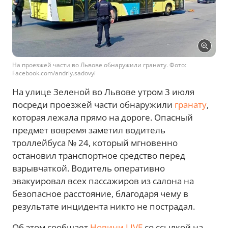
На проезжей части во Львове обнаружили гранату. Фото:
Facebook.com/andriy.sadovyi
На улице Зеленой во Львове утром 3 июля
посреди проезжей части обнаружили
гранату
,
которая лежала прямо на дороге. Опасный
предмет вовремя заметил водитель
троллейбуса № 24, который мгновенно
остановил транспортное средство перед
взрывчаткой. Водитель оперативно
эвакуировал всех пассажиров из салона на
безопасное расстояние, благодаря чему в
результате инцидента никто не пострадал.
Об этом сообщает
Новини.LIVE
со ссылкой на