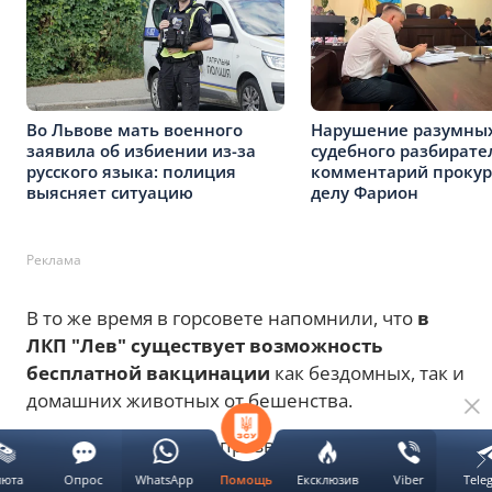
Во Львове мать военного
Нарушение разумных
заявила об избиении из-за
судебного разбирате
русского языка: полиция
комментарий прокур
выясняет ситуацию
делу Фарион
Реклама
В то же время в горсовете напомнили, что
в
ЛКП "Лев" существует возможность
бесплатной вакцинации
как бездомных, так и
домашних животных от бешенства.
Кроме того, жителей призвали проверить, есть
ли у их домашних животных действующая
люта
Опрос
WhatsApp
Ексклюзив
Viber
Tele
Помощь