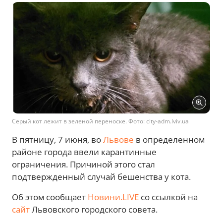
Серый кот лежит в зеленой переноске. Фото: city-adm.lviv.ua
В пятницу, 7 июня, во
Львове
в определенном
районе города ввели карантинные
ограничения. Причиной этого стал
подтвержденный случай бешенства у кота.
Об этом сообщает
Новини.LIVE
со ссылкой на
сайт
Львовского городского совета.