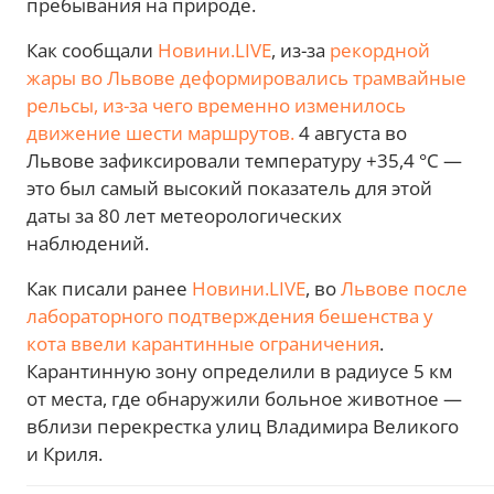
пребывания на природе.
Как сообщали
Новини.LIVE
, из-за
рекордной
жары во Львове деформировались трамвайные
рельсы, из-за чего временно изменилось
движение шести маршрутов.
4 августа во
Львове зафиксировали температуру +35,4 °C —
это был самый высокий показатель для этой
даты за 80 лет метеорологических
наблюдений.
Как писали ранее
Новини.LIVE
, во
Львове после
лабораторного подтверждения бешенства у
кота ввели карантинные ограничения
.
Карантинную зону определили в радиусе 5 км
от места, где обнаружили больное животное —
вблизи перекрестка улиц Владимира Великого
и Криля.