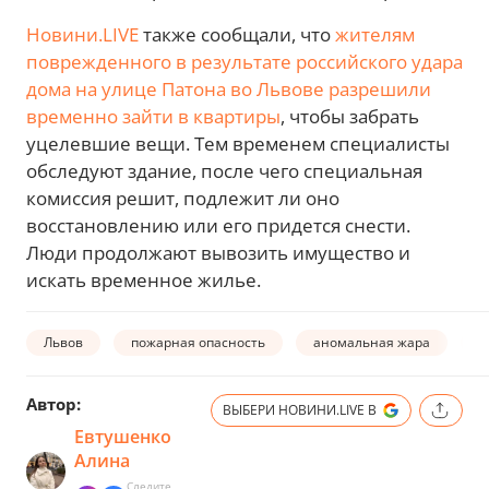
Новини.LIVE
также сообщали, что
жителям
поврежденного в результате российского удара
дома на улице Патона во Львове разрешили
временно зайти в квартиры
, чтобы забрать
уцелевшие вещи. Тем временем специалисты
обследуют здание, после чего специальная
комиссия решит, подлежит ли оно
восстановлению или его придется снести.
Люди продолжают вывозить имущество и
искать временное жилье.
Львов
пожарная опасность
аномальная жара
ж
Автор:
ВЫБЕРИ НОВИНИ.LIVE В
Евтушенко
Алина
Следите