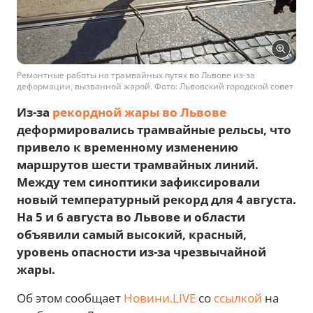
Ремонтные работы на трамвайных путях во Львове из-за
деформации, вызванной жарой. Фото: Львовский городской совет
Из-за
рекордной жары во Львове
деформировались трамвайные рельсы, что
привело к временному изменению
маршрутов шести трамвайных линий.
Между тем синоптики зафиксировали
новый температурный рекорд для 4 августа.
На 5 и 6 августа во Львове и области
объявили самый высокий, красный,
уровень опасности из-за чрезвычайной
жары.
Об этом сообщает
Новини.LIVE
со
ссылкой
на