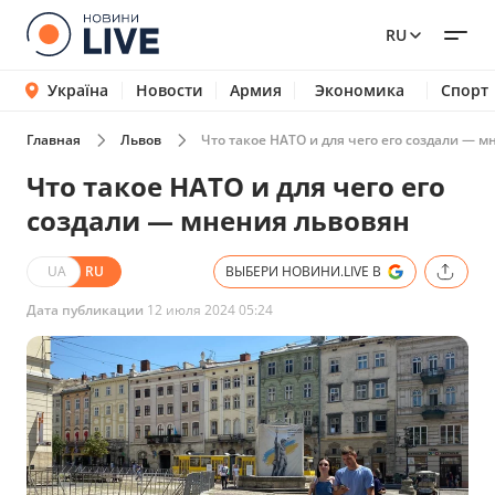
RU
Україна
Новости
Армия
Экономика
Спорт
Главная
Львов
Что такое НАТО и для чего его создали — 
Что такое НАТО и для чего его
создали — мнения львовян
UA
RU
ВЫБЕРИ НОВИНИ.LIVE В
Дата публикации
12 июля 2024 05:24