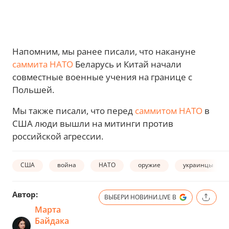
Напомним, мы ранее писали, что накануне
саммита НАТО
Беларусь и Китай начали
совместные военные учения на границе с
Польшей.
Мы также писали, что перед
саммитом НАТО
в
США люди вышли на митинги против
российской агрессии.
США
война
НАТО
оружие
украинцы
Автор:
ВЫБЕРИ НОВИНИ.LIVE В
Марта
Байдака