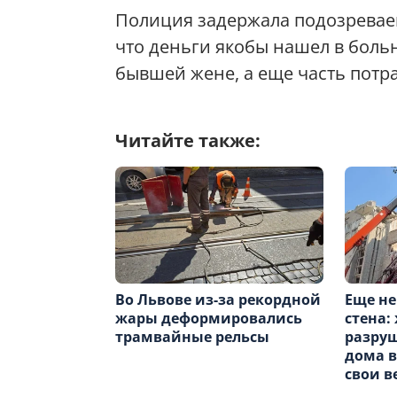
Полиция задержала подозреваем
что деньги якобы нашел в больн
бывшей жене, а еще часть потра
Читайте также:
Во Львове из-за рекордной
Еще не
жары деформировались
стена:
трамвайные рельсы
разруш
дома в
свои 