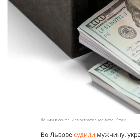
Деньги в сейфе. Иллюстративное фото: iStock
Во Львове
судили
мужчину, укра