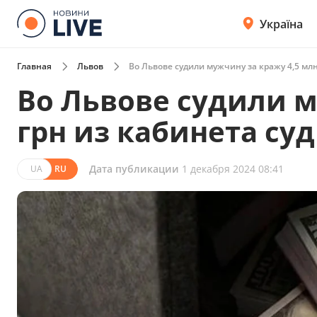
Україна
Главная
Львов
Во Львове судили мужчину за кражу 4,5 млн
Во Львове судили м
грн из кабинета су
Дата публикации
1 декабря 2024 08:41
UA
RU