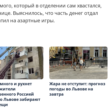
ого, который в отделении сам хвастался,
ице. Выяснилось, что часть денег отдал
тил на азартные игры.
много и рухнет
Жара не отступит: прогноз
 жители
погоды во Львове на
енного Россией
завтра
о Львове забирают
вещи