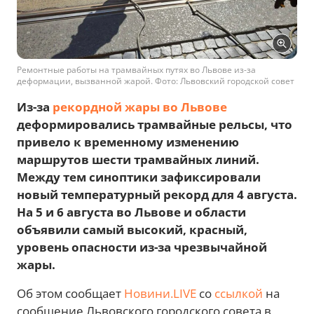
Ремонтные работы на трамвайных путях во Львове из-за
деформации, вызванной жарой. Фото: Львовский городской совет
Из-за
рекордной жары во Львове
деформировались трамвайные рельсы, что
привело к временному изменению
маршрутов шести трамвайных линий.
Между тем синоптики зафиксировали
новый температурный рекорд для 4 августа.
На 5 и 6 августа во Львове и области
объявили самый высокий, красный,
уровень опасности из-за чрезвычайной
жары.
Об этом сообщает
Новини.LIVE
со
ссылкой
на
сообщение Львовского городского совета в