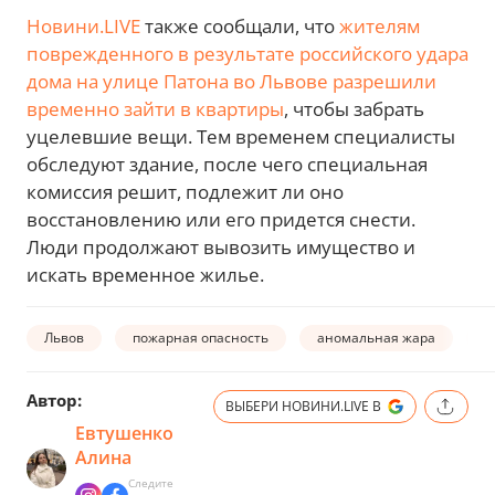
Новини.LIVE
также сообщали, что
жителям
поврежденного в результате российского удара
дома на улице Патона во Львове разрешили
временно зайти в квартиры
, чтобы забрать
уцелевшие вещи. Тем временем специалисты
обследуют здание, после чего специальная
комиссия решит, подлежит ли оно
восстановлению или его придется снести.
Люди продолжают вывозить имущество и
искать временное жилье.
Львов
пожарная опасность
аномальная жара
ж
Автор:
ВЫБЕРИ НОВИНИ.LIVE В
Евтушенко
Алина
Следите