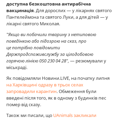
доступна безкоштовна антирабічна
вакцинація
. Для дорослих — у лікарнях святого
Пантелеймона та святого Луки, а для дітей — у
лікарні святого Миколая.
"Якщо ви побачили тварину з нетиповою
поведінкою або підозрою на сказ, про
це потрібно повідомити
Держпродспоживслужбу за цілодобовою
гарячою лінією 050 230 04 28",
— резюмували у
міськраді.
Як повідомляли Новини.LIVE, на початку липня
на Харківщині одразу в трьох селах
запровадили карантин
. Обмеження були
введені після того, як в одному з будинків пес
помер від сказу.
Також ми писали, що
UAnimals закликали