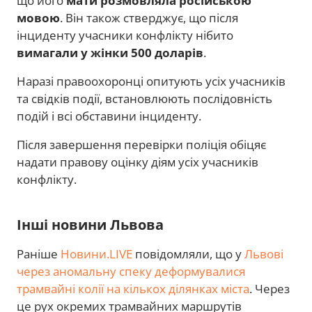
що його
мати розмовляла російською
мовою
. Він також стверджує, що після
інциденту учасники конфлікту нібито
вимагали у жінки 500 доларів
.
Наразі правоохоронці опитують усіх учасників
та свідків події, встановлюють послідовність
подій і всі обставини інциденту.
Після завершення перевірки поліція обіцяє
надати правову оцінку діям усіх учасників
конфлікту.
Інші новини Львова
Раніше
Новини.LIVE
повідомляли, що у
Львові
через аномальну спеку деформувалися
трамвайні колії на кількох ділянках міста
. Через
це рух окремих трамвайних маршрутів