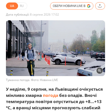
UA
RU
ОБЕРИ НОВИНИ.LIVE В
Дата публікації:
8 серпня 2026 17:02
Туманна погода. Фото: Новини.LIVE
У неділю, 9 серпня, на Львівщині очікується
мінливо хмарна
погода
без опадів. Вночі
температура повітря опуститься до +8...+13
°C, а вранці місцями прогнозують слабкий