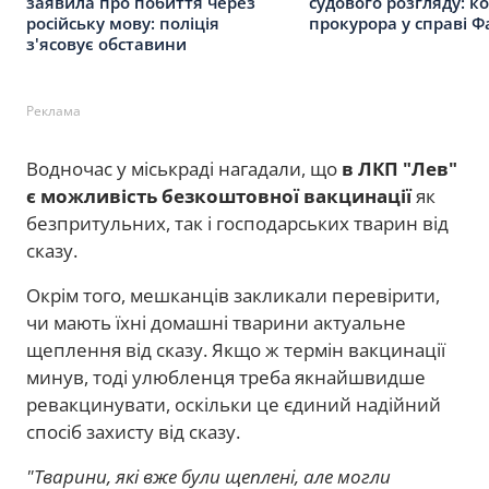
заявила про побиття через
судового розгляду: к
російську мову: поліція
прокурора у справі Ф
з'ясовує обставини
Реклама
Водночас у міськраді нагадали, що
в ЛКП "Лев"
є можливість безкоштовної вакцинації
як
безпритульних, так і господарських тварин від
сказу.
Окрім того, мешканців закликали перевірити,
чи мають їхні домашні тварини актуальне
щеплення від сказу. Якщо ж термін вакцинації
минув, тоді улюбленця треба якнайшвидше
ревакцинувати, оскільки це єдиний надійний
спосіб захисту від сказу.
"Тварини, які вже були щеплені, але могли