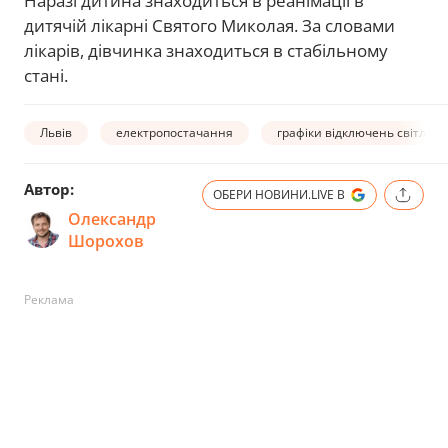
Наразі дитина знаходиться в реанімації в
дитячій лікарні Святого Миколая. За словами
лікарів, дівчинка знаходиться в стабільному
стані.
Львів
електропостачання
графіки відключень світла
Автор:
ОБЕРИ НОВИНИ.LIVE В
Олександр
Шорохов
Реклама