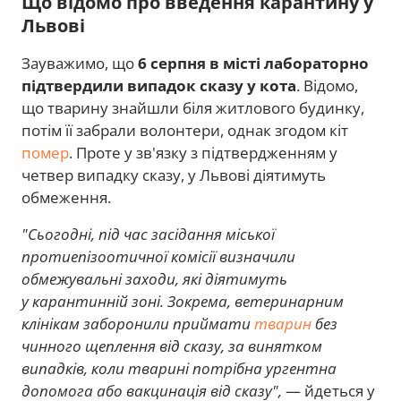
Що відомо про введення карантину у
Львові
Зауважимо, що
6 серпня в місті лабораторно
підтвердили випадок сказу у кота
. Відомо,
що тварину знайшли біля житлового будинку,
потім її забрали волонтери, однак згодом кіт
помер
. Проте у зв'язку з підтвердженням у
четвер випадку сказу, у Львові діятимуть
обмеження.
"Сьогодні, під час засідання міської
протиепізоотичної комісії визначили
обмежувальні заходи, які діятимуть
у карантинній зоні. Зокрема, ветеринарним
клінікам заборонили приймати
тварин
без
чинного щеплення від сказу, за винятком
випадків, коли тварині потрібна ургентна
допомога або вакцинація від сказу",
— йдеться у