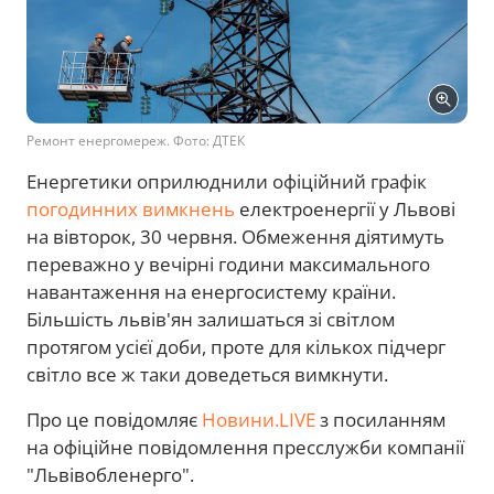
Ремонт енергомереж. Фото: ДТЕК
Енергетики оприлюднили офіційний графік
погодинних вимкнень
електроенергії у Львові
на вівторок, 30 червня. Обмеження діятимуть
переважно у вечірні години максимального
навантаження на енергосистему країни.
Більшість львів'ян залишаться зі світлом
протягом усієї доби, проте для кількох підчерг
світло все ж таки доведеться вимкнути.
Про це повідомляє
Новини.LIVE
з посиланням
на офіційне повідомлення пресслужби компанії
"Львівобленерго".