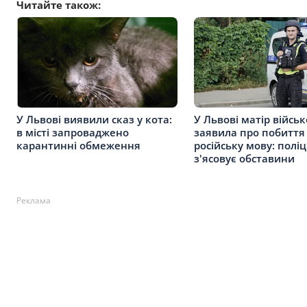
Читайте також:
У Львові виявили сказ у кота:
У Львові матір війсь
в місті запроваджено
заявила про побиття
карантинні обмеження
російську мову: поліц
з'ясовує обставини
Реклама