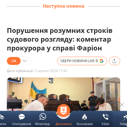
Наступна новина
Порушення розумних строків
судового розгляду: коментар
прокурора у справі Фаріон
UA
RU
ОБЕРИ НОВИНИ.LIVE В
Дата публікації:
7 серпня 2026 17:42
люта
Опитування
WhatsApp
Ексклюзив
Viber
Tele
Допомога