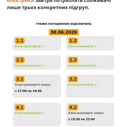
електрики
завтра потраплять споживачі
лише трьох конкретних підгруп.