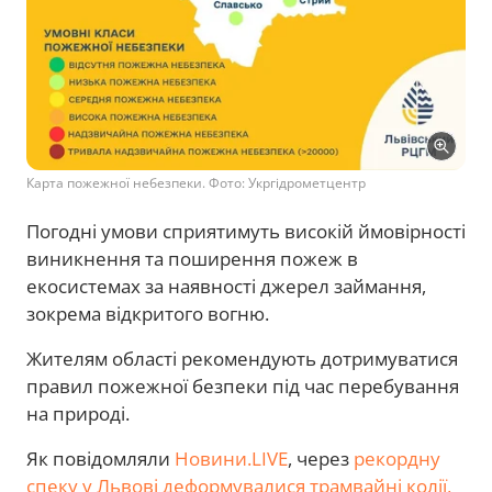
Карта пожежної небезпеки. Фото: Укргідрометцентр
Погодні умови сприятимуть високій ймовірності
виникнення та поширення пожеж в
екосистемах за наявності джерел займання,
зокрема відкритого вогню.
Жителям області рекомендують дотримуватися
правил пожежної безпеки під час перебування
на природі.
Як повідомляли
Новини.LIVE
, через
рекордну
спеку у Львові деформувалися трамвайні колії,