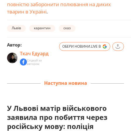
повністю заборонити полювання на диких
тварин в Україні
.
Львів
карантин
сказ
Автор:
ОБЕРИ НОВИНИ.LIVE В
Ткач Едуард
Слідкуй за
автором
Наступна новина
У Львові матір військового
заявила про побиття через
російську мову: поліція