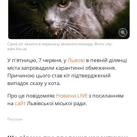
Сірий кіт лежить в переносці зеленого кольору. Фото: city-
adm.lviv.ua
У п'ятницю, 7 червня, у
Львові
в певній ділянці
міста запровадили карантинні обмеження.
Причиною цього став кіт підтверджений
випадок сказу у кота.
Про це повідомляє
Новини.LIVE
з посиланням
на
сайт
Львівської міської ради.
Реклама