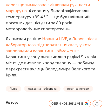
через що тимчасово змінювали рух шести
маршрутів
. 4 серпня у Львові зафіксували
температуру +35,4 °C — це був найвищий
показник для цієї дати за 80 років
метеорологічних спостережень.
Як писали раніше
Новини.LIVE
, у
Львові після
лабораторного підтвердження сказу у кота
запровадили карантинні обмеження
.
Карантинну зону визначили в радіусі 5 км від
місця, де виявили хвору тварину — поблизу
перехрестя вулиць Володимира Великого та
Кріля.
Львів
пожежна небезпека
прогноз погоди
Автор:
ОБЕРИ НОВИНИ.LIVE В