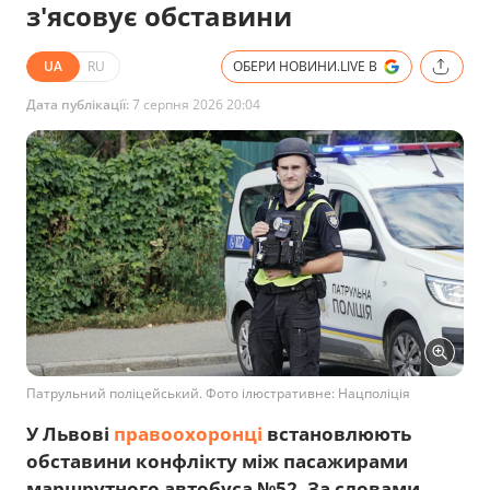
з'ясовує обставини
UA
RU
ОБЕРИ НОВИНИ.LIVE В
Дата публікації:
7 серпня 2026 20:04
Патрульний поліцейський. Фото ілюстративне: Нацполіція
У Львові
правоохоронці
встановлюють
обставини конфлікту між пасажирами
маршрутного автобуса №52. За словами