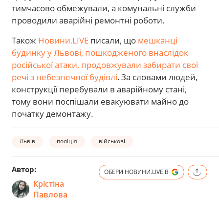
тимчасово обмежували, а комунальні служби
проводили аварійні ремонтні роботи.
Також
Новини.LIVE
писали, що
мешканці
будинку у Львові, пошкодженого внаслідок
російської атаки, продовжували забирати свої
речі з небезпечної будівлі
. За словами людей,
конструкції перебували в аварійному стані,
тому вони поспішали евакуювати майно до
початку демонтажу.
Львів
поліція
військові
Автор:
ОБЕРИ НОВИНИ.LIVE В
Крістіна
Павлова