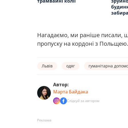
трамвайні колії
зруйно
будинк
забира
Нагадаємо, ми раніше писали, 
пропуску на кордоні з Польщею.
Львів
одяг
гуманітарна допом
Автор:
Марта Байдака
Слідкуй за автором
Реклама