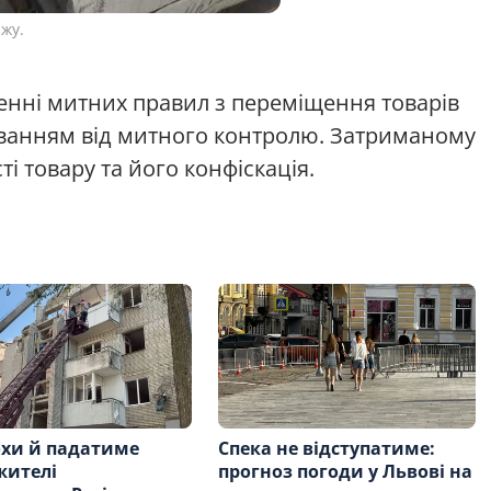
жу.
енні митних правил з переміщення товарів
уванням від митного контролю. Затриманому
і товару та його конфіскація.
хи й падатиме
Спека не відступатиме:
 жителі
прогноз погоди у Львові на