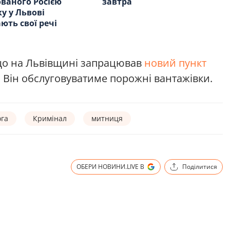
ваного Росією
завтра
у у Львові
ють свої речі
що на Львівщині запрацював
новий пункт
 Він обслуговуватиме порожні вантажівки.
ога
Кримінал
митниця
ОБЕРИ НОВИНИ.LIVE В
Поділитися