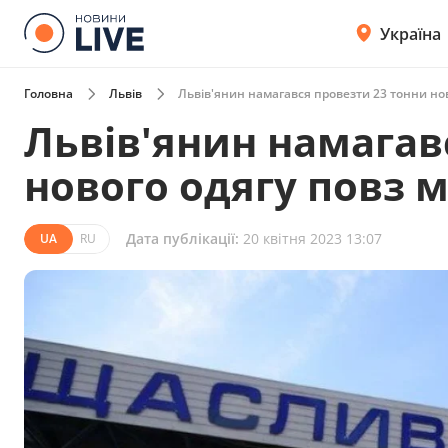
Україна
Головна
Львів
Львів'янин намагався провезти 23 тонни но
Львів'янин намагав
нового одягу повз 
Дата публікації:
20 квітня 2023 13:07
UA
RU