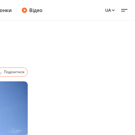
онки
Відео
UA
Поділитися