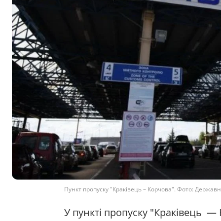
Пункт пропуску "Краківець – Корчова". Фото: Держав
У пункті пропуску "Краківець — 