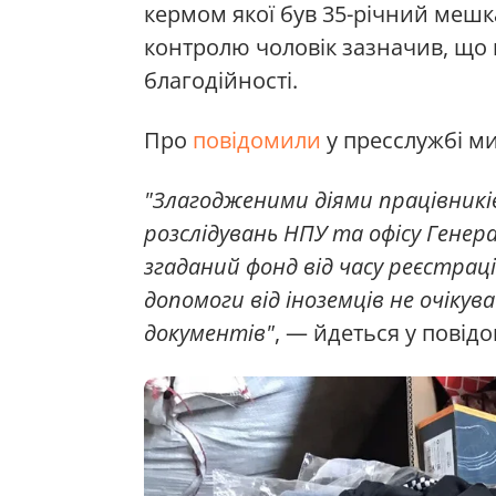
кермом якої був 35-річний мешк
контролю чоловік зазначив, що 
благодійності.
Про
повідомили
у пресслужбі ми
"Злагодженими діями працівник
розслідувань НПУ та офісу Генер
згаданий фонд від часу реєстраці
допомоги від іноземців не очіку
документів"
, — йдеться у повідо