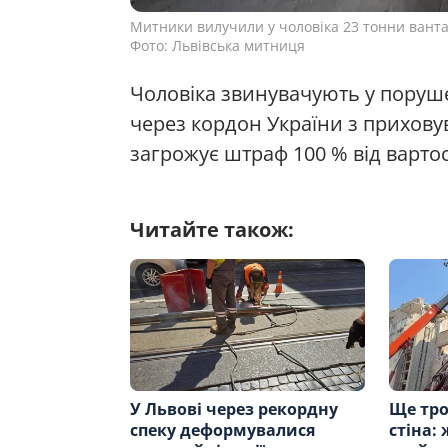
Митники вилучили у чоловіка 23 тонни ванта
Фото: Львівська митниця
Чоловіка звинувачують у поруш
через кордон України з прихов
загрожує штраф 100 % від вартост
Читайте також:
У Львові через рекордну
Ще тро
спеку деформувалися
стіна: