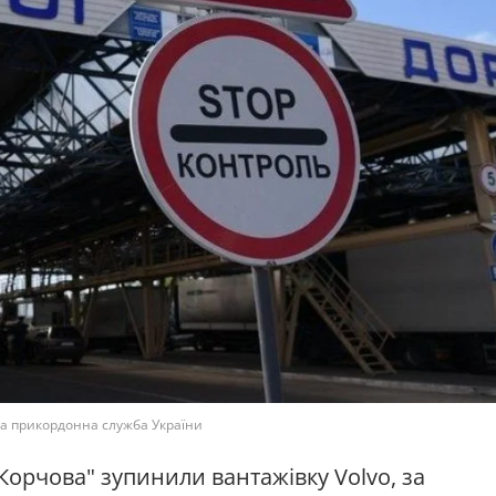
на прикордонна служба України
Корчова" зупинили вантажівку Volvo, за