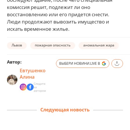
комиссия решит, подлежит ли оно
восстановлению или его придется снести.
Люди продолжают вывозить имущество и
искать временное жилье.
Львов
пожарная опасность
аномальная жара
ж
Автор:
ВЫБЕРИ НОВИНИ.LIVE В
Евтушенко
Алина
Следите
за
автором
Следующая новость