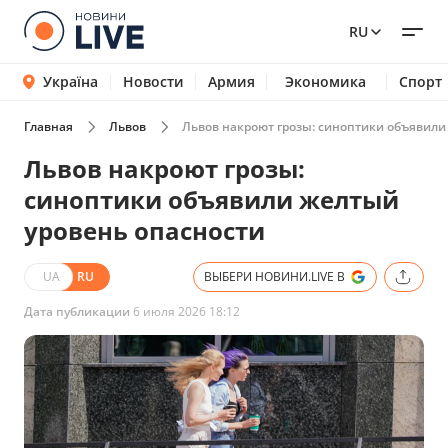
RU
Україна
Новости
Армия
Экономика
Спорт
Главная
Львов
Львов накроют грозы: синоптики объявили
Львов накроют грозы:
синоптики объявили желтый
уровень опасности
UA
RU
ВЫБЕРИ НОВИНИ.LIVE В
Дата публикации
6 июля 2026 18:12