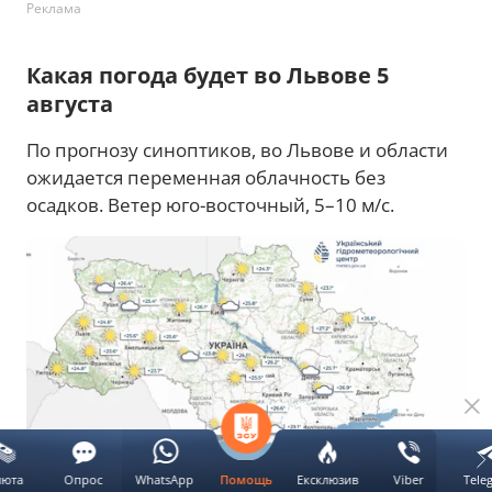
Реклама
Какая погода будет во Львове 5
августа
По прогнозу синоптиков, во Львове и области
ожидается переменная облачность без
осадков. Ветер юго-восточный, 5–10 м/с.
Температурная карта. Фото: Укргидрометцентр
люта
Опрос
WhatsApp
Ексклюзив
Viber
Tele
Помощь