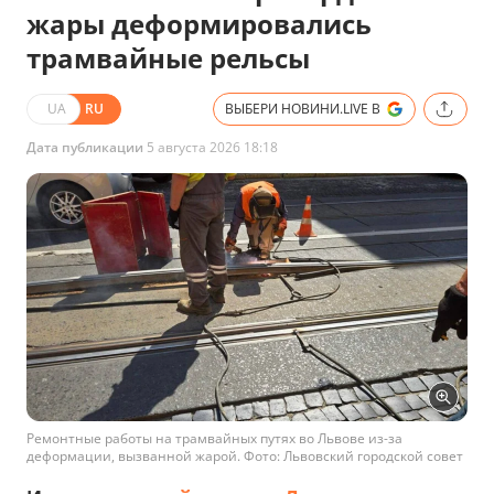
жары деформировались
трамвайные рельсы
UA
RU
ВЫБЕРИ НОВИНИ.LIVE В
Дата публикации
5 августа 2026 18:18
Ремонтные работы на трамвайных путях во Львове из-за
деформации, вызванной жарой. Фото: Львовский городской совет