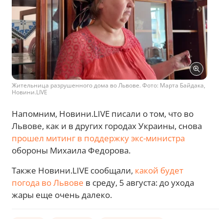
Жительница разрушенного дома во Львове. Фото: Марта Байдака,
Новини.LIVE
Напомним, Новини.LIVE писали о том, что во
Львове, как и в других городах Украины, снова
прошел митинг в поддержку экс-министра
обороны Михаила Федорова.
Также Новини.LIVE сообщали,
какой будет
погода во Львове
в среду, 5 августа: до ухода
жары еще очень далеко.