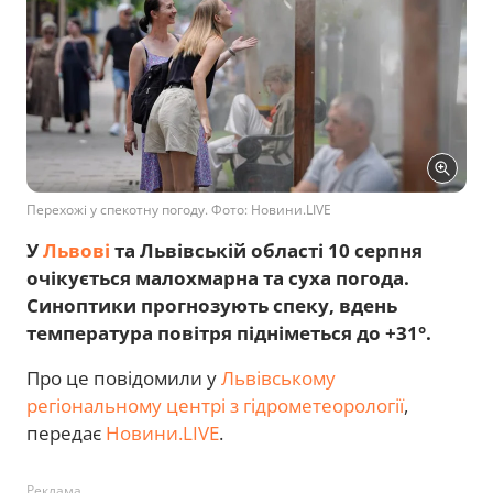
Перехожі у спекотну погоду. Фото: Новини.LIVE
У
Львові
та Львівській області 10 серпня
очікується малохмарна та суха погода.
Синоптики прогнозують спеку, вдень
температура повітря підніметься до +31°.
Про це повідомили у
Львівському
регіональному центрі з гідрометеорології
,
передає
Новини.LIVE
.
Реклама