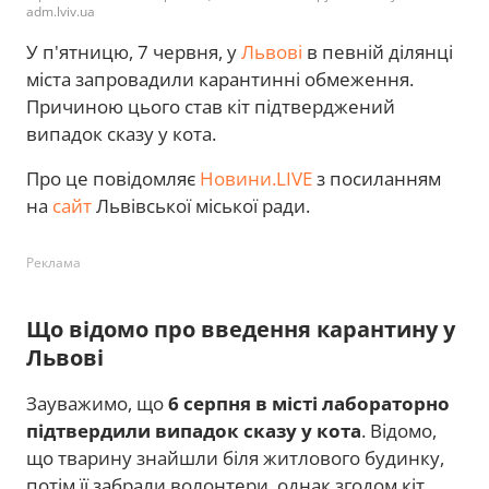
adm.lviv.ua
У п'ятницю, 7 червня, у
Львові
в певній ділянці
міста запровадили карантинні обмеження.
Причиною цього став кіт підтверджений
випадок сказу у кота.
Про це повідомляє
Новини.LIVE
з посиланням
на
сайт
Львівської міської ради.
Реклама
Що відомо про введення карантину у
Львові
Зауважимо, що
6 серпня в місті лабораторно
підтвердили випадок сказу у кота
. Відомо,
що тварину знайшли біля житлового будинку,
потім її забрали волонтери, однак згодом кіт