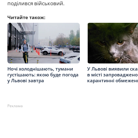
поділився військовий.
Читайте також:
Ночі холоднішають, тумани
У Львові виявили сказ
густішають: якою буде погода
в місті запроваджено
у Львові завтра
карантинні обмежен
Реклама