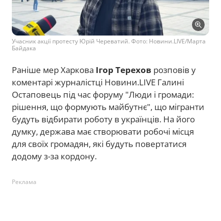
Учасник акції протесту Юрій Череватий. Фото: Новини.LIVE/Марта
Байдака
Раніше мер Харкова
Ігор Терехов
розповів у
коментарі журналістці Новини.LIVE Галині
Остаповець під час форуму "Люди і громади:
рішення, що формують майбутнє", що мігранти
будуть відбирати роботу в українців. На його
думку, держава має створювати робочі місця
для своїх громадян, які будуть повертатися
додому з-за кордону.
Реклама