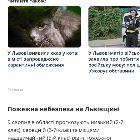
Читайте також:
У Львові виявили сказ у кота:
У Львові матір війсь
в місті запроваджено
заявила про побиття
карантинні обмеження
російську мову: поліц
з'ясовує обставини
Реклама
Пожежна небезпека на Львівщині
9 серпня в області прогнозують низький (2-й
клас), середній (3-й клас) та місцями
надзвичайний (5-й клас) рівні пожежної