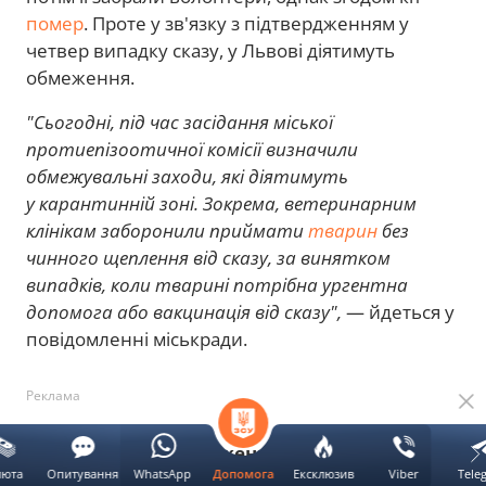
помер
. Проте у зв'язку з підтвердженням у
четвер випадку сказу, у Львові діятимуть
обмеження.
"Сьогодні, під час засідання міської
протиепізоотичної комісії визначили
обмежувальні заходи, які діятимуть
у карантинній зоні. Зокрема, ветеринарним
клінікам заборонили приймати
тварин
без
чинного щеплення від сказу, за винятком
випадків, коли тварині потрібна ургентна
допомога або вакцинація від сказу",
— йдеться у
повідомленні міськради.
Реклама
Там додали, що
обмеження діятимуть у 5-
люта
Опитування
WhatsApp
Ексклюзив
Viber
Tele
Допомога
кілометровій зоні навколо місця, де