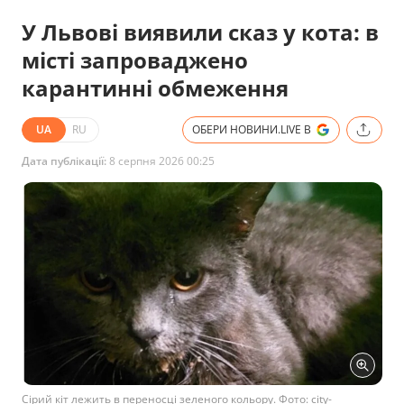
У Львові виявили сказ у кота: в
місті запроваджено
карантинні обмеження
UA
RU
ОБЕРИ НОВИНИ.LIVE В
Дата публікації:
8 серпня 2026 00:25
Сірий кіт лежить в переносці зеленого кольору. Фото: city-