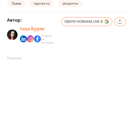
Львів
протести
мігранти
Автор:
ОБЕРИ НОВИНИ.LIVE В
Інна Буряк
Слідкуй
за
автором
Реклама