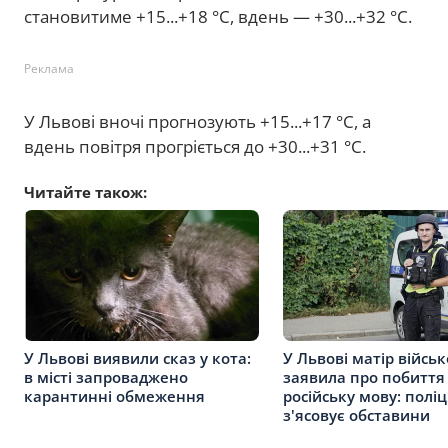
становитиме +15...+18 °C, вдень — +30...+32 °C.
Реклама
У Львові вночі прогнозують +15...+17 °C, а
вдень повітря прогріється до +30...+31 °C.
Читайте також:
У Львові виявили сказ у кота:
У Львові матір війсь
в місті запроваджено
заявила про побиття
карантинні обмеження
російську мову: поліц
з'ясовує обставини