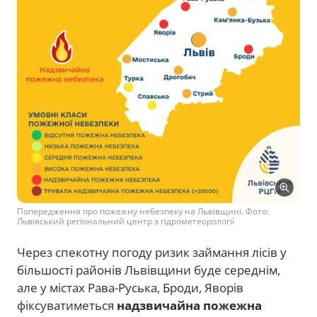
Попередження про пожежну небезпеку на Львівщині. Фото:
Львівський регіональний центр з гідрометеорології
Через спекотну погоду ризик займання лісів у
більшості районів Львівщини буде середнім,
але у містах Рава-Руська, Броди, Яворів
фіксуватиметься
надзвичайна пожежна