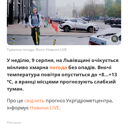
Туманна погода. Фото: Новини.LIVE
У неділю, 9 серпня, на Львівщині очікується
мінливо хмарна
погода
без опадів. Вночі
температура повітря опуститься до +8...+13
°C, а вранці місцями прогнозують слабкий
туман.
Про це
свідчить
прогноз Укргідрометцентра,
інформує
Новини.LIVE
.
Реклама