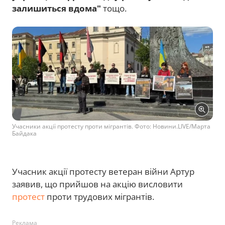
залишиться вдома"
тощо.
Учасники акції протесту проти мігрантів. Фото: Новини.LIVE/Марта
Байдака
Учасник акції протесту ветеран війни Артур
заявив, що прийшов на акцію висловити
протест
проти трудових мігрантів.
Реклама