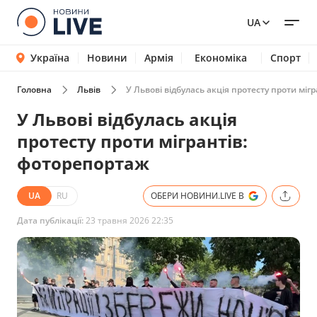
UA
Україна
Новини
Армія
Економіка
Спорт
Головна
Львів
У Львові відбулась акція протесту проти міг
У Львові відбулась акція
протесту проти мігрантів:
фоторепортаж
UA
RU
ОБЕРИ НОВИНИ.LIVE В
Дата публікації:
23 травня 2026 22:35