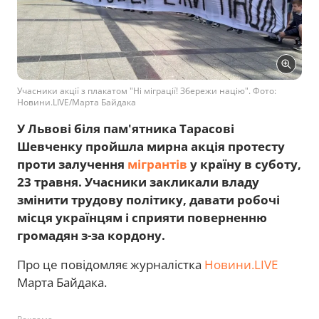
Учасники акції з плакатом "Ні міграції! Збережи націю". Фото:
Новини.LIVE/Марта Байдака
У Львові біля пам'ятника Тарасові
Шевченку пройшла мирна акція протесту
проти залучення
мігрантів
у країну в суботу,
23 травня. Учасники закликали владу
змінити трудову політику, давати робочі
місця українцям і сприяти поверненню
громадян з-за кордону.
Про це повідомляє журналістка
Новини.LIVE
Марта Байдака.