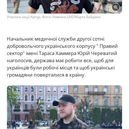
Учасник акції Артур. Фото: Новини.LIVE/Марта Байдака
Начальник медичної служби другої сотні
добровольчого українського корпусу " Правий
сектор" імені Тараса Хаммера Юрій Череватий
наголосив, держава має робити все, щоб для
українців були робочі місця та щоб українські
громадяни поверталися в країну.