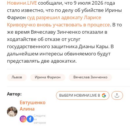
Новини.LIVE
сообщали, что 9 июля 2026 года
стало известно, что по делу об убийстве Ирины
Фарион
суд разрешил адвокату Ларисе
Криворучко вновь участвовать в процессе
. В то
же время Вячеславу Зинченко отказали в
ходатайстве об отказе от услуг
государственного защитника Дианы Кары. В
дальнейшем интересы обвиняемого будут
представлять две адвокатки.
Львов
Ирина Фарион
Вячеслав Зинченко
Автор:
ВЫБЕРИ НОВИНИ.LIVE В
Евтушенко
Алина
Следите
за
автором