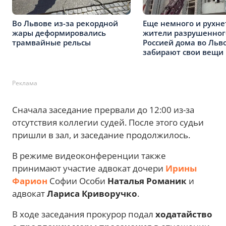
Во Львове из-за рекордной
Еще немного и рухнет
жары деформировались
жители разрушенног
трамвайные рельсы
Россией дома во Льв
забирают свои вещи
Реклама
Сначала заседание прервали до 12:00 из-за
отсутствия коллегии судей. После этого судьи
пришли в зал, и заседание продолжилось.
В режиме видеоконференции также
принимают участие адвокат дочери
Ирины
Фарион
Софии Особи
Наталья Романик
и
адвокат
Лариса Криворучко
.
В ходе заседания прокурор подал
ходатайство