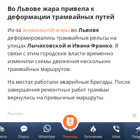
Во Львове жара привела к
деформации трамвайных путей
Из-за
аномальной жары
во
Львове
деформировались трамвайные рельсы на
улицах
Лычаковской и Ивана Франко
. В
связи с этим городские власти временно
изменили схемы движения нескольких
трамвайных маршрутов.
На местах работали аварийные бригады. После
завершения ремонтных работ трамваи
вернулись на привычные маршруты.
Реклама
На ул. Лычаковской уже возобновили
люта
Опрос
WhatsApp
Ексклюзив
Viber
Tele
Помощь
движение трамваи № 1, 2 и 7. На ул. Франко