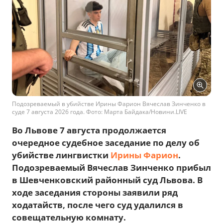
Подозреваемый в убийстве Ирины Фарион Вячеслав Зинченко в
суде 7 августа 2026 года. Фото: Марта Байдака/Новини.LIVE
Во Львове 7 августа продолжается
очередное судебное заседание по делу об
убийстве лингвистки
Ирины Фарион
.
Подозреваемый Вячеслав Зинченко прибыл
в Шевченковский районный суд Львова. В
ходе заседания стороны заявили ряд
ходатайств, после чего суд удалился в
совещательную комнату.