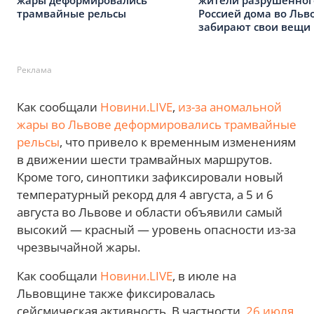
жары деформировались
жители разрушенног
трамвайные рельсы
Россией дома во Льв
забирают свои вещи
Реклама
Как сообщали
Новини.LIVE
,
из-за аномальной
жары во Львове деформировались трамвайные
рельсы
, что привело к временным изменениям
в движении шести трамвайных маршрутов.
Кроме того, синоптики зафиксировали новый
температурный рекорд для 4 августа, а 5 и 6
августа во Львове и области объявили самый
высокий — красный — уровень опасности из-за
чрезвычайной жары.
Как сообщали
Новини.LIVE
, в июле на
Львовщине также фиксировалась
сейсмическая активность. В частности,
26 июля