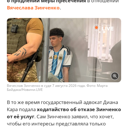
о продлении меры пресечения
в отношении
Вячеслава Зинченко
.
Вячеслав Зинченко в суде 7 августа 2026 года. Фото: Марта
Байдака/Новини.LIVE
В то же время государственный адвокат Диана
Кара подала
ходатайство об отказе Зинченко
от её услуг
. Сам Зинченко заявил, что хочет,
чтобы его интересы представляла только