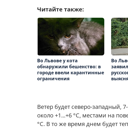
Читайте также:
Во Львове у кота
Во Льв
обнаружили бешенство: в
заявил
городе ввели карантинные
русско
ограничения
выясня
Ветер будет северо-западный, 7
около +1...+6 °С, местами на по
°С. В то же время днем будет теп