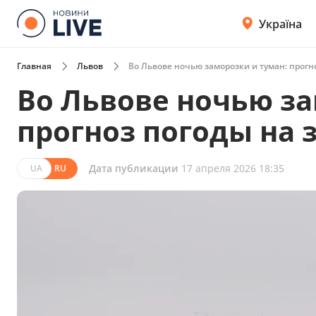
Україна
Главная
Львов
Во Львове ночью заморозки и туман: прогн
Во Львове ночью за
прогноз погоды на 
Дата публикации
17 апреля 2026 18:35
UA
RU