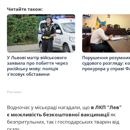
Читайте також:
У Львові матір військового
Порушення розумних
заявила про побиття через
судового розгляду: к
російську мову: поліція
прокурора у справі Ф
з'ясовує обставини
Реклама
Водночас у міськраді нагадали, що
в ЛКП "Лев"
є можливість безкоштовної вакцинації
як
безпритульних, так і господарських тварин від
сказу.