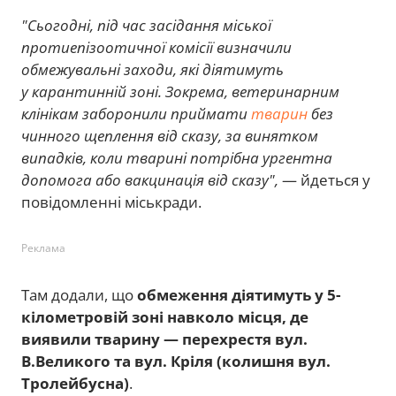
"Сьогодні, під час засідання міської
протиепізоотичної комісії визначили
обмежувальні заходи, які діятимуть
у карантинній зоні. Зокрема, ветеринарним
клінікам заборонили приймати
тварин
без
чинного щеплення від сказу, за винятком
випадків, коли тварині потрібна ургентна
допомога або вакцинація від сказу",
— йдеться у
повідомленні міськради.
Реклама
Там додали, що
обмеження діятимуть у 5-
кілометровій зоні навколо місця, де
виявили тварину — перехрестя вул.
В.Великого та вул. Кріля (колишня вул.
Тролейбусна)
.