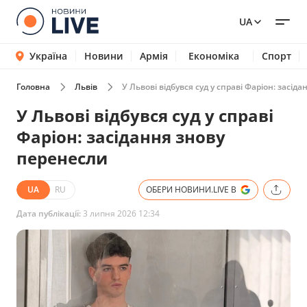
UA
Україна
Новини
Армія
Економіка
Спорт
Головна
Львів
У Львові відбувся суд у справі Фаріон: засід
У Львові відбувся суд у справі
Фаріон: засідання знову
перенесли
UA
RU
ОБЕРИ НОВИНИ.LIVE В
Дата публікації:
3 липня 2026 12:34