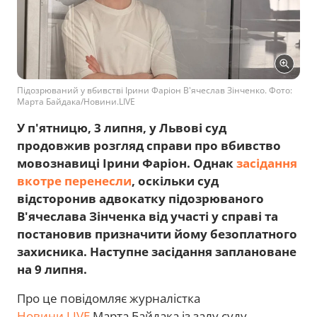
Підозрюваний у вбивстві Ірини Фаріон В'ячеслав Зінченко. Фото:
Марта Байдака/Новини.LIVE
У п'ятницю, 3 липня, у Львові суд
продовжив розгляд справи про вбивство
мовознавиці Ірини Фаріон. Однак
засідання
вкотре перенесли
, оскільки суд
відсторонив адвокатку підозрюваного
В'ячеслава Зінченка від участі у справі та
постановив призначити йому безоплатного
захисника. Наступне засідання заплановане
на 9 липня.
Про це повідомляє журналістка
Новини.LIVE
Марта Байдака із залу суду.