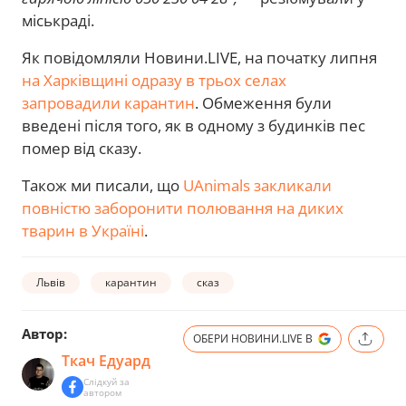
міськраді.
Як повідомляли Новини.LIVE, на початку липня
на Харківщині одразу в трьох селах
запровадили карантин
. Обмеження були
введені після того, як в одному з будинків пес
помер від сказу.
Також ми писали, що
UAnimals закликали
повністю заборонити полювання на диких
тварин в Україні
.
Львів
карантин
сказ
Автор:
ОБЕРИ НОВИНИ.LIVE В
Ткач Едуард
Слідкуй за
автором