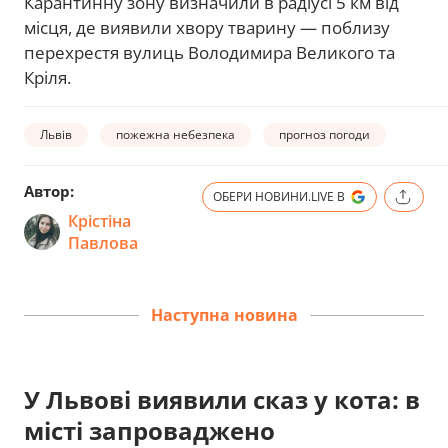
Карантинну зону визначили в радіусі 5 км від
місця, де виявили хвору тварину — поблизу
перехрестя вулиць Володимира Великого та
Кріля.
Львів
пожежна небезпека
прогноз погоди
Автор:
ОБЕРИ НОВИНИ.LIVE В
Крістіна
Павлова
Наступна новина
У Львові виявили сказ у кота: в
місті запроваджено