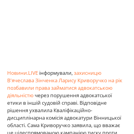
Новини.LIVE
інформували,
захисницю
В'ячеслава Зінченка Ларису Криворучко на рік
позбавили права займатися адвокатською
діяльністю
через порушення адвокатської
етики в іншій судовій справі. Відповідне
рішення ухвалила Кваліфікаційно-
дисциплінарна комісія адвокатури Вінницької
області. Сама Криворучко заявила, що вважає
це цілеспрямованою кампанією тиску проти