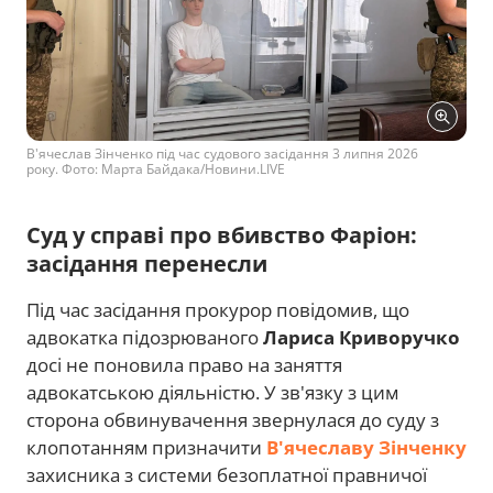
В'ячеслав Зінченко під час судового засідання 3 липня 2026
року. Фото: Марта Байдака/Новини.LIVE
Суд у справі про вбивство Фаріон:
засідання перенесли
Під час засідання прокурор повідомив, що
адвокатка підозрюваного
Лариса Криворучко
досі не поновила право на заняття
адвокатською діяльністю. У зв'язку з цим
сторона обвинувачення звернулася до суду з
клопотанням призначити
В'ячеславу Зінченку
захисника з системи безоплатної правничої