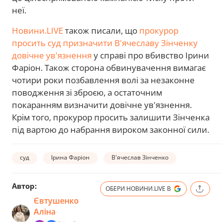
неї.
Новини.LIVE
також писали, що
прокурор
просить суд призначити В'ячеславу Зінченку
довічне ув'язнення
у справі про вбивство Ірини
Фаріон. Також сторона обвинувачення вимагає
чотири роки позбавлення волі за незаконне
поводження зі зброєю, а остаточним
покаранням визначити довічне ув'язнення.
Крім того, прокурор просить залишити Зінченка
під вартою до набрання вироком законної сили.
суд
Ірина Фаріон
В'ячеслав Зінченко
Автор:
ОБЕРИ НОВИНИ.LIVE В
Євтушенко
Аліна