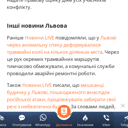
конфлікту.
Інші новини Львова
Раніше
Новини.LIVE
повідомляли, що у
Львові
через аномальну спеку деформувалися
трамвайні колії на кількох ділянках міста
. Через
це рух окремих трамвайних маршрутів
тимчасово обмежували, а комунальні служби
проводили аварійні ремонтні роботи.
Також
Новини.LIVE
писали, що
мешканці
будинку у Львові, пошкодженого внаслідок
російської атаки, продовжували забирати свої
речі з небезпечної будівлі
. За словами людей,
конструкції перебували в аварійному стані,
тому вони поспішали евакуювати майно до
люта
Опитування
WhatsApp
Ексклюзив
Viber
Tele
Допомога
початку демонтажу.