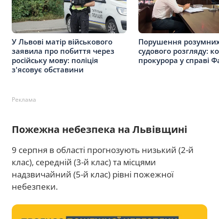
У Львові матір військового
Порушення розумних
заявила про побиття через
судового розгляду: к
російську мову: поліція
прокурора у справі Ф
з'ясовує обставини
Реклама
Пожежна небезпека на Львівщині
9 серпня в області прогнозують низький (2-й
клас), середній (3-й клас) та місцями
надзвичайний (5-й клас) рівні пожежної
небезпеки.