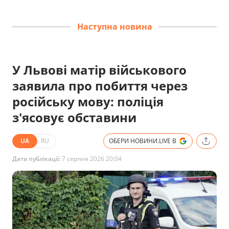
Наступна новина
У Львові матір військового
заявила про побиття через
російську мову: поліція
з'ясовує обставини
UA
RU
ОБЕРИ НОВИНИ.LIVE В
Дата публікації:
7 серпня 2026 20:04