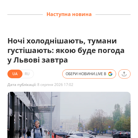
Наступна новина
Ночі холоднішають, тумани
густішають: якою буде погода
у Львові завтра
UA
RU
ОБЕРИ НОВИНИ.LIVE В
Дата публікації:
8 серпня 2026 17:02