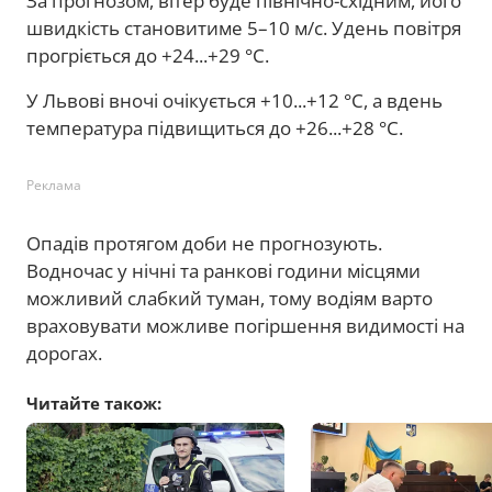
За прогнозом, вітер буде північно-східним, його
швидкість становитиме 5–10 м/с. Удень повітря
прогріється до +24...+29 °C.
У Львові вночі очікується +10...+12 °C, а вдень
температура підвищиться до +26...+28 °C.
Реклама
Опадів протягом доби не прогнозують.
Водночас у нічні та ранкові години місцями
можливий слабкий туман, тому водіям варто
враховувати можливе погіршення видимості на
дорогах.
Читайте також: