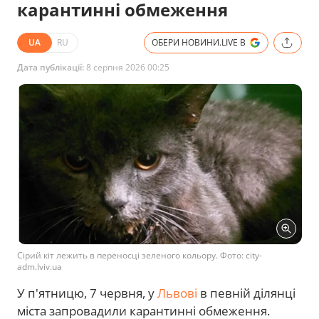
карантинні обмеження
UA
RU
ОБЕРИ НОВИНИ.LIVE В
Дата публікації:
8 серпня 2026 00:25
Сірий кіт лежить в переносці зеленого кольору. Фото: city-
adm.lviv.ua
У п'ятницю, 7 червня, у
Львові
в певній ділянці
міста запровадили карантинні обмеження.