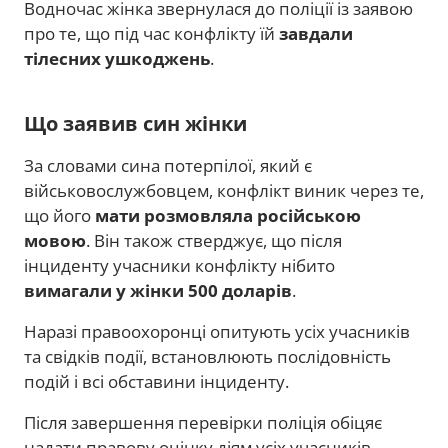
Водночас жінка звернулася до поліції із заявою
про те, що під час конфлікту їй
завдали
тілесних ушкоджень
.
Що заявив син жінки
За словами сина потерпілої, який є
військовослужбовцем, конфлікт виник через те,
що його
мати розмовляла російською
мовою
. Він також стверджує, що після
інциденту учасники конфлікту нібито
вимагали у жінки 500 доларів
.
Наразі правоохоронці опитують усіх учасників
та свідків події, встановлюють послідовність
подій і всі обставини інциденту.
Після завершення перевірки поліція обіцяє
надати правову оцінку діям усіх учасників