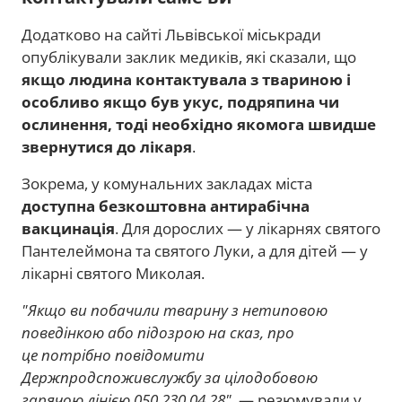
Додатково на сайті Львівської міськради
опублікували заклик медиків, які сказали, що
якщо людина контактувала з твариною і
особливо якщо був укус, подряпина чи
ослинення, тоді необхідно якомога швидше
звернутися до лікаря
.
Зокрема, у комунальних закладах міста
доступна безкоштовна антирабічна
вакцинація
. Для дорослих — у лікарнях святого
Пантелеймона та святого Луки, а для дітей — у
лікарні святого Миколая.
"Якщо ви побачили тварину з нетиповою
поведінкою або підозрою на сказ, про
це потрібно повідомити
Держпродспоживслужбу за цілодобовою
гарячою лінією 050 230 04 28",
— резюмували у